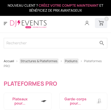
NOUVEAU CLIENT ?
CRÉEZ VOTRE COMPTE MAINTENANT
ET
BÉNÉFICIEZ DE PRIX AVANTAGEUX
0
search
Accueil
Structures & Plateformes
Podiums
Plateformes
PRO
PLATEFORMES PRO
Plateaux
Garde-corps
pour...
pour...