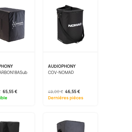
PHONY
AUDIOPHONY
ARBON18ASub
COV-NOMAD
€
65,55 €
49,00 €
46,55 €
ible
Dernières pièces