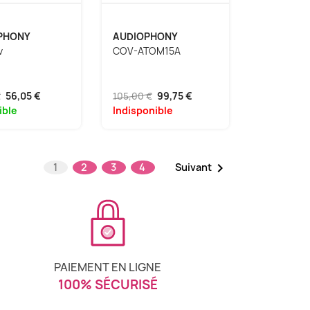
PHONY
AUDIOPHONY
v
COV-ATOM15A
€
56,05 €
105,00 €
99,75 €
ible
Indisponible

1
2
3
4
Suivant
PAIEMENT EN LIGNE
100% SÉCURISÉ