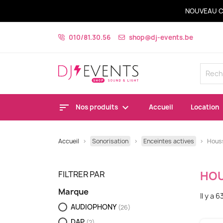
NOUVEAU C
010/81.30.56
shop@dj-events.be
Nos produits
Accueil
Location
Accueil
Sonorisation
Enceintes actives
Hous
FILTRER PAR
HO
Marque
Il y a 
AUDIOPHONY
(26)
DAP
(2)