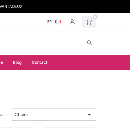
 AVANTAGEUX
0
FR
search
xe
Blog
Contact

par :
Choisir