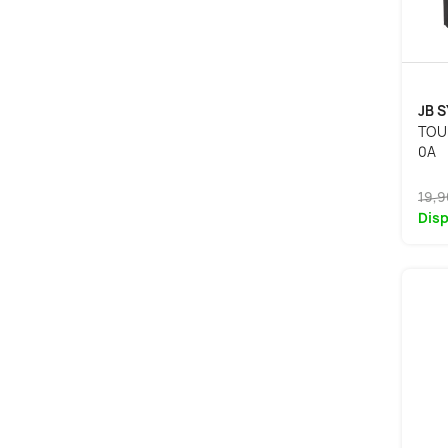
JB 
TOU
0A
19,9
Disp