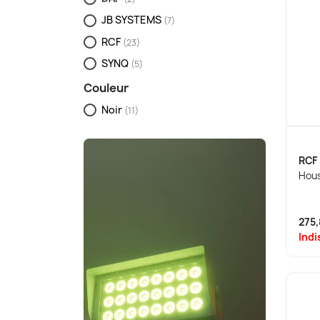
JB SYSTEMS
(7)
RCF
(23)
SYNQ
(5)
Couleur
Noir
(11)
RCF
Hous
275,
Indi