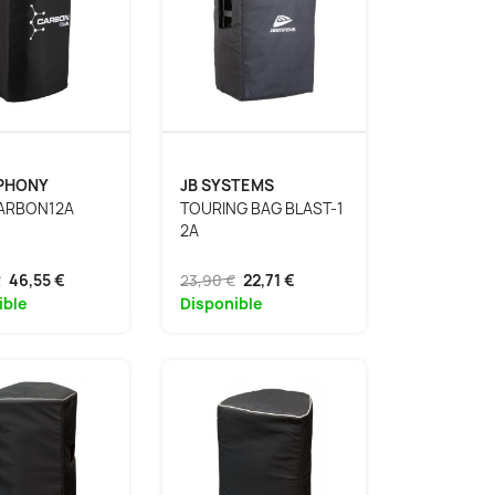
PHONY
JB SYSTEMS
ARBON12A
TOURING BAG BLAST-1
2A
€
46,55 €
23,90 €
22,71 €
ible
Disponible