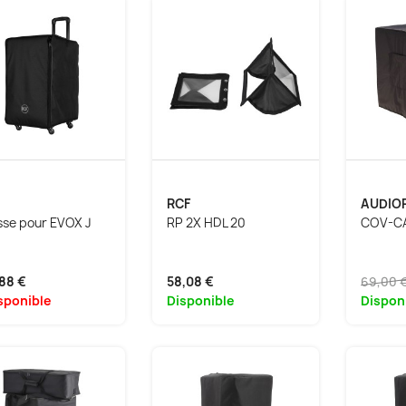
RCF
AUDIO
se pour EVOX J
RP 2X HDL 20
COV-C
88 €
58,08 €
69,00 
sponible
Disponible
Dispon