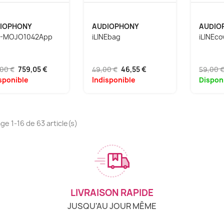
IOPHONY
AUDIOPHONY
AUDIO
-MOJO1042App
iLINEbag
iLINEco
00 €
759,05 €
49,00 €
46,55 €
59,00 
sponible
Indisponible
Dispon
ge 1-16 de 63 article(s)
LIVRAISON RAPIDE
JUSQU'AU JOUR MÊME