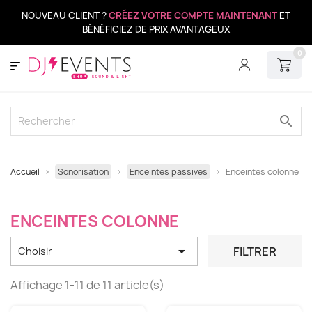
NOUVEAU CLIENT ?
CRÉEZ VOTRE COMPTE MAINTENANT
ET
BÉNÉFICIEZ DE PRIX AVANTAGEUX
0
search
Accueil
Sonorisation
Enceintes passives
Enceintes colonne
ENCEINTES COLONNE

FILTRER
Choisir
Affichage 1-11 de 11 article(s)