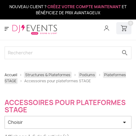
NOUVEAU CLIENT ?
CRÉEZ VOTRE COMPTE MAINTENANT
ET
BÉNÉFICIEZ DE PRIX AVANTAGEUX
0
search
Accueil
Structures & Plateformes
Podiums
Plateformes
STAGE
Accessoires pour plateformes STAGE
ACCESSOIRES POUR PLATEFORMES
STAGE

Choisir