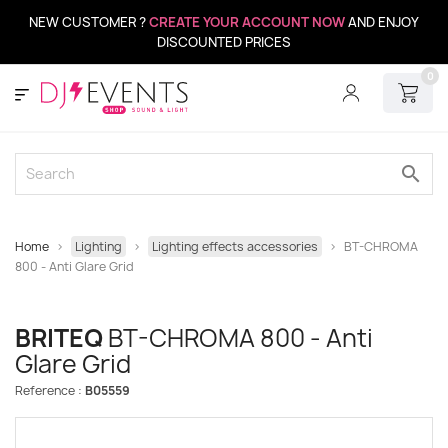
NEW CUSTOMER ?
CREATE YOUR ACCOUNT NOW
AND ENJOY
DISCOUNTED PRICES
0
search
Home
Lighting
Lighting effects accessories
BT-CHROMA
800 - Anti Glare Grid
BRITEQ
BT-CHROMA 800 - Anti
Glare Grid
Reference :
B05559