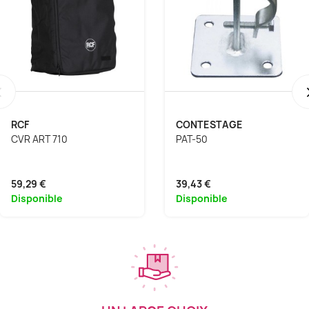
‹
RCF
CONTESTAGE
CVR ART 710
PAT-50
59,29 €
39,43 €
Disponible
Disponible