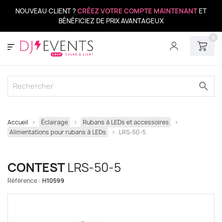
NOUVEAU CLIENT ?
CRÉEZ VOTRE COMPTE MAINTENANT
ET
BÉNÉFICIEZ DE PRIX AVANTAGEUX
0
search
Accueil
Éclairage
Rubans à LEDs et accessoires
Alimentations pour rubans à LEDs
LRS-50-5
CONTEST
LRS-50-5
Référence :
H10599