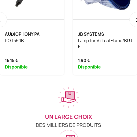
‹
AUDIOPHONY PA
JB SYSTEMS
ROT550B
Lamp for Virtual Flame/BLU
E
16,15 €
1,90 €
Disponible
Disponible
UN LARGE CHOIX
DES MILLIERS DE PRODUITS