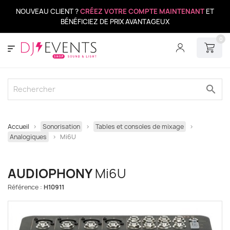
NOUVEAU CLIENT ?
CRÉEZ VOTRE COMPTE MAINTENANT
ET
BÉNÉFICIEZ DE PRIX AVANTAGEUX
0
search
Accueil
Sonorisation
Tables et consoles de mixage
Analogiques
Mi6U
AUDIOPHONY
Mi6U
Référence :
H10911