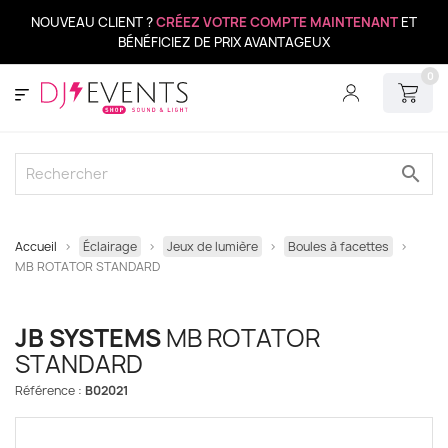
NOUVEAU CLIENT ?
CRÉEZ VOTRE COMPTE MAINTENANT
ET
BÉNÉFICIEZ DE PRIX AVANTAGEUX
0
search
Accueil
Éclairage
Jeux de lumière
Boules à facettes
MB ROTATOR STANDARD
JB SYSTEMS
MB ROTATOR
STANDARD
Référence :
B02021