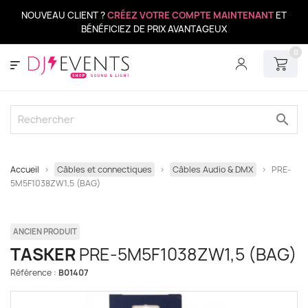
NOUVEAU CLIENT ?
CRÉEZ VOTRE COMPTE MAINTENANT
ET
BÉNÉFICIEZ DE PRIX AVANTAGEUX
0
search
Accueil
Câbles et connectiques
Câbles Audio & DMX
PRE-
5M5F1038ZW1,5 (BAG)
ANCIEN PRODUIT
TASKER
PRE-5M5F1038ZW1,5 (BAG)
Référence :
B01407