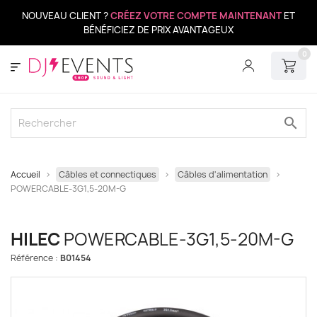
NOUVEAU CLIENT ?
CRÉEZ VOTRE COMPTE MAINTENANT
ET
BÉNÉFICIEZ DE PRIX AVANTAGEUX
0
search
Accueil
Câbles et connectiques
Câbles d'alimentation
POWERCABLE-3G1,5-20M-G
HILEC
POWERCABLE-3G1,5-20M-G
Référence :
B01454