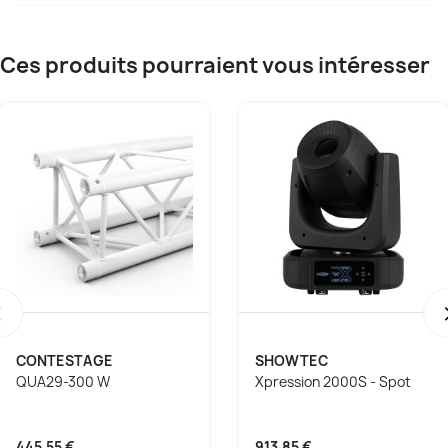
Ces produits pourraient vous intéresser
‹
CONTESTAGE
SHOWTEC
QUA29-300 W
Xpression 2000S - Spot
445,55 €
913,85 €