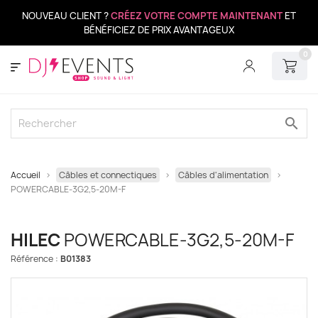
NOUVEAU CLIENT ?
CRÉEZ VOTRE COMPTE MAINTENANT
ET
BÉNÉFICIEZ DE PRIX AVANTAGEUX
0
search
Accueil
Câbles et connectiques
Câbles d'alimentation
POWERCABLE-3G2,5-20M-F
HILEC
POWERCABLE-3G2,5-20M-F
Référence :
B01383