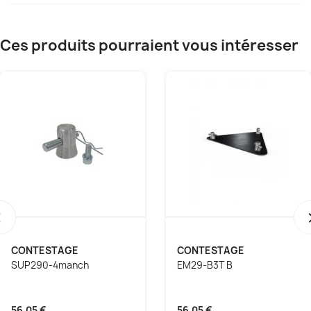
Ces produits pourraient vous intéresser
‹
CONTESTAGE
CONTESTAGE
SUP290-4manch
EM29-B3T B
56,05 €
56,05 €