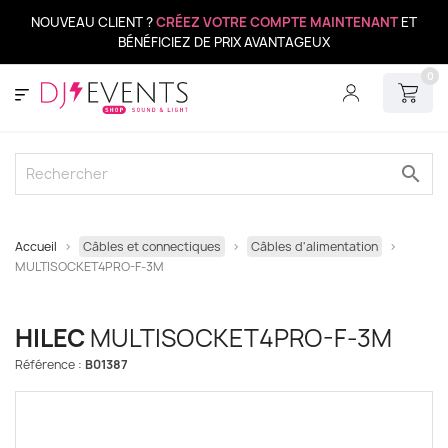
NOUVEAU CLIENT ?
CRÉEZ VOTRE COMPTE MAINTENANT
ET
BÉNÉFICIEZ DE PRIX AVANTAGEUX
0
search
Accueil
Câbles et connectiques
Câbles d'alimentation
MULTISOCKET4PRO-F-3M
HILEC
MULTISOCKET4PRO-F-3M
Référence :
B01387