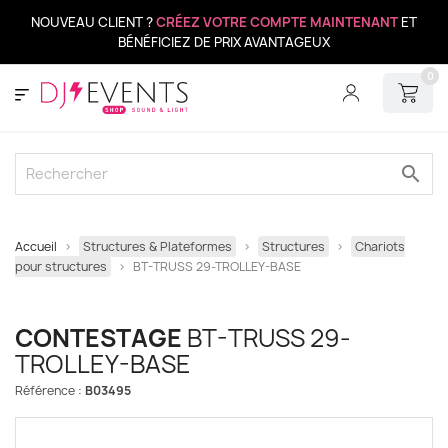
NOUVEAU CLIENT ?
CRÉEZ VOTRE COMPTE MAINTENANT
ET
BÉNÉFICIEZ DE PRIX AVANTAGEUX
0
search
Accueil
Structures & Plateformes
Structures
Chariots
pour structures
BT-TRUSS 29-TROLLEY-BASE
CONTESTAGE
BT-TRUSS 29-
TROLLEY-BASE
Référence :
B03495