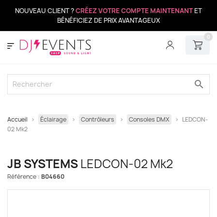
NOUVEAU CLIENT ?
CRÉEZ VOTRE COMPTE MAINTENANT
ET
BÉNÉFICIEZ DE PRIX AVANTAGEUX
0
search
Accueil
Éclairage
Contrôleurs
Consoles DMX
LEDCON-
02 Mk2
JB SYSTEMS
LEDCON-02 Mk2
Référence :
B04660