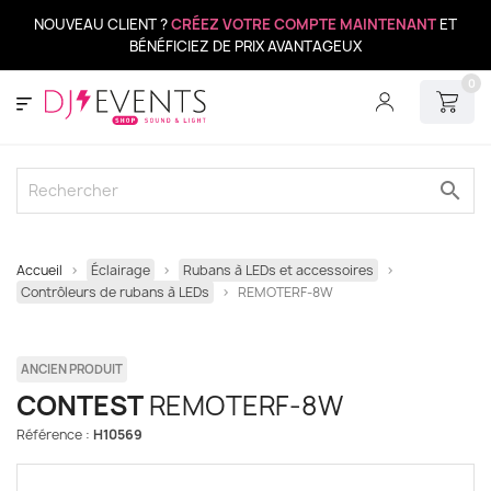
NOUVEAU CLIENT ?
CRÉEZ VOTRE COMPTE MAINTENANT
ET
BÉNÉFICIEZ DE PRIX AVANTAGEUX
0
search
Accueil
Éclairage
Rubans à LEDs et accessoires
Contrôleurs de rubans à LEDs
REMOTERF-8W
ANCIEN PRODUIT
CONTEST
REMOTERF-8W
Référence :
H10569