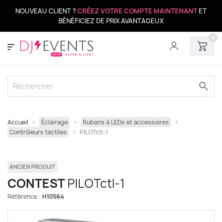
NOUVEAU CLIENT ?
CRÉEZ VOTRE COMPTE MAINTENANT
ET
BÉNÉFICIEZ DE PRIX AVANTAGEUX
0
search
Accueil
Éclairage
Rubans à LEDs et accessoires
Contrôleurs tactiles
PILOTctl-1
ANCIEN PRODUIT
CONTEST
PILOTctl-1
Référence :
H10564