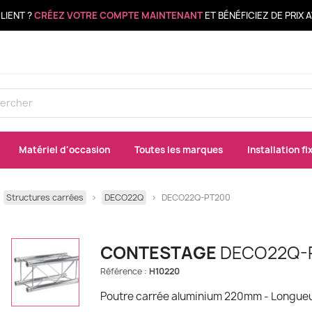
LIENT ?
CRÉEZ VOTRE COMPTE MAINTENANT
ET BÉNÉFICIEZ DE PRIX
Matériel d'occasion
Toutes les marques
Installation fi
Structures carrées
DECO22Q
DECO22Q-PT200
CONTESTAGE
DECO22Q-
Référence :
H10220
Poutre carrée aluminium 220mm - Longueur 