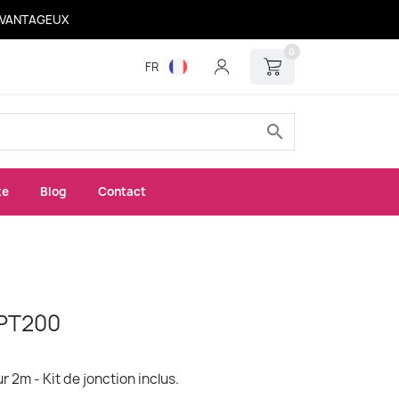
 AVANTAGEUX
0
FR
search
xe
Blog
Contact
PT200
2m - Kit de jonction inclus.