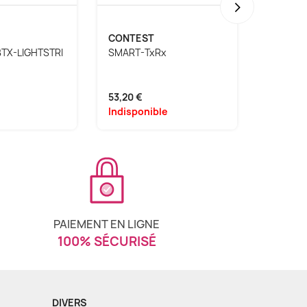
›
CONTEST
BRITEQ
BTX-LIGHTSTRI
SMART-TxRx
BTI-AK
E BLACK
53,20 €
94,05 €
Indisponible
Disponi
PAIEMENT EN LIGNE
100% SÉCURISÉ
DIVERS