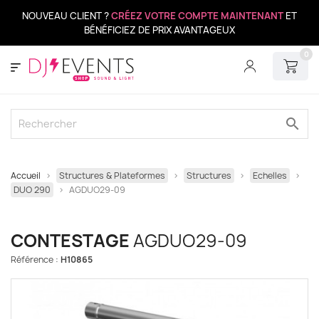
NOUVEAU CLIENT ?
CRÉEZ VOTRE COMPTE MAINTENANT
ET
BÉNÉFICIEZ DE PRIX AVANTAGEUX
0
search
Accueil
Structures & Plateformes
Structures
Echelles
DUO 290
AGDUO29-09
CONTESTAGE
AGDUO29-09
Référence :
H10865