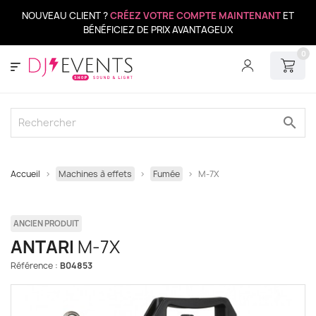
NOUVEAU CLIENT ?
CRÉEZ VOTRE COMPTE MAINTENANT
ET
BÉNÉFICIEZ DE PRIX AVANTAGEUX
0
search
Accueil
Machines à effets
Fumée
M-7X
ANCIEN PRODUIT
ANTARI
M-7X
Référence :
B04853