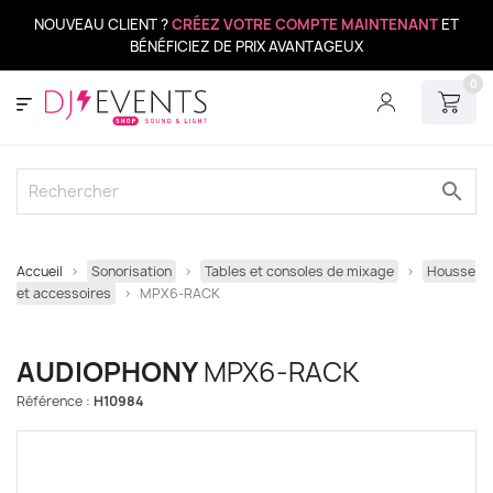
NOUVEAU CLIENT ?
CRÉEZ VOTRE COMPTE MAINTENANT
ET
BÉNÉFICIEZ DE PRIX AVANTAGEUX
0
search
Accueil
Sonorisation
Tables et consoles de mixage
Housse
et accessoires
MPX6-RACK
AUDIOPHONY
MPX6-RACK
Référence :
H10984