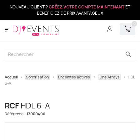
NOUVEAU CLIENT ?
CRÉEZ VOTRE COMPTE MAINTENANT
ET
BÉNÉFICIEZ DE PRIX AVANTAGEUX
0
search
Accueil
Sonorisation
Enceintes actives
Line Arrays
HDL
6-A
RCF
HDL 6-A
Référence :
13000496