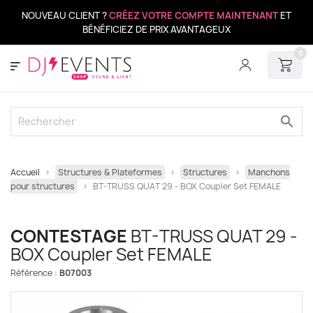
NOUVEAU CLIENT ?
CRÉEZ VOTRE COMPTE MAINTENANT
ET
BÉNÉFICIEZ DE PRIX AVANTAGEUX
0
search
Accueil
Structures & Plateformes
Structures
Manchons
pour structures
BT-TRUSS QUAT 29 - BOX Coupler Set FEMALE
CONTESTAGE
BT-TRUSS QUAT 29 -
BOX Coupler Set FEMALE
Référence :
B07003