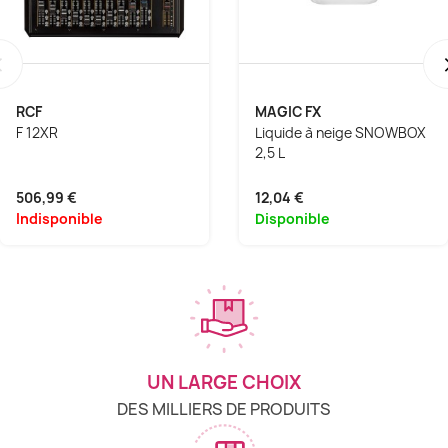
‹
RCF
MAGIC FX
F 12XR
Liquide à neige SNOWBOX
2,5 L
506,99 €
12,04 €
Indisponible
Disponible
UN LARGE CHOIX
DES MILLIERS DE PRODUITS