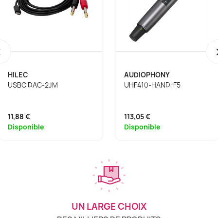
‹
HILEC
AUDIOPHONY
USBC DAC-2JM
UHF410-HAND-F5
11,88 €
113,05 €
Disponible
Disponible
UN LARGE CHOIX