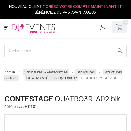
NOUVEAU CLIENT ?
CRÉEZ VOTRE COMPTE MAINTENANT
ET
BÉNÉFICIEZ DE PRIX AVANTAGEUX
0
search
Accueil
Structures & Plateformes
Structures
Structures
carrées
QUATRO 390 - Charge Lourde
QUATRO39-A02 blk
CONTESTAGE
QUATRO39-A02 blk
Référence :
H11901