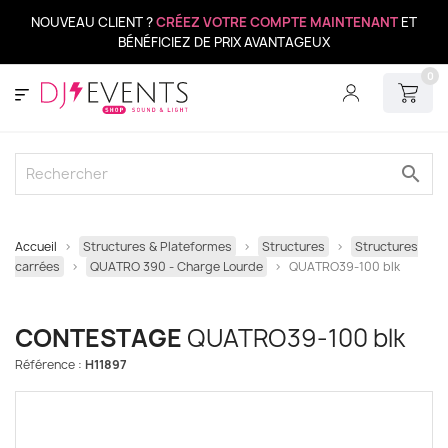
NOUVEAU CLIENT ?
CRÉEZ VOTRE COMPTE MAINTENANT
ET
BÉNÉFICIEZ DE PRIX AVANTAGEUX
0
search
Accueil
Structures & Plateformes
Structures
Structures
carrées
QUATRO 390 - Charge Lourde
QUATRO39-100 blk
CONTESTAGE
QUATRO39-100 blk
Référence :
H11897