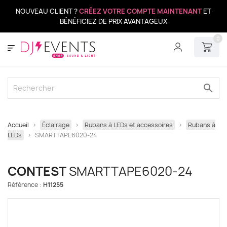
NOUVEAU CLIENT ?
CRÉEZ VOTRE COMPTE MAINTENANT
ET
BÉNÉFICIEZ DE PRIX AVANTAGEUX
0
search
Accueil
Éclairage
Rubans à LEDs et accessoires
Rubans à
LEDs
SMARTTAPE6020-24
CONTEST
SMARTTAPE6020-24
Référence :
H11255