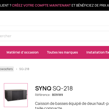
LIENT ?
CRÉEZ VOTRE COMPTE MAINTENANT
ET BÉNÉFICIEZ DE PRIX
Matériel d'occasion
Toutes les marques
Installation fi
bwoofers
SQ-218
SYNQ
SQ-218
Référence :
B09189
Caisson de basses équipé de deux haut-pa
taille compacte.