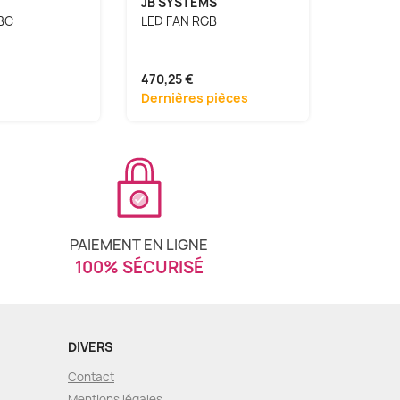
JB SYSTEMS
SHOWT
BC
LED FAN RGB
Typhoon
470,25 €
481,64 
Dernières pièces
Disponi
PAIEMENT EN LIGNE
100% SÉCURISÉ
DIVERS
Contact
Mentions légales