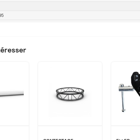
95
téresser