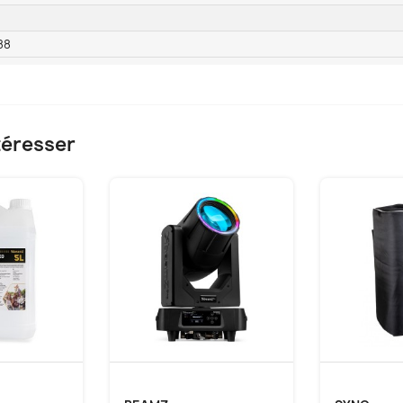
88
téresser