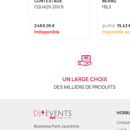
CONTESTAGE
BEAMZ
CQUA29-200 B
FBL5
2 469,05 €
21,73 €
19,43 
Indisponible
Disponible so
UN LARGE CHOIX
DES MILLIERS DE PRODUITS
HORAI
Unique
Business Park Jaurdinia
Lundi