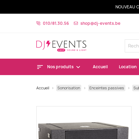
NOUVEAU C
010/81.30.56
shop@dj-events.be
Nos produits
Accueil
Location
Accueil
Sonorisation
Enceintes passives
Su