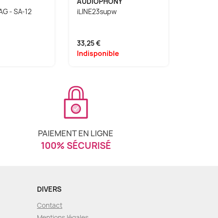
AUDIOPHONY
RCF
G - SA-12
iLINE23supw
NX 910-
33,25 €
997,04 
Indisponible
Indispo
PAIEMENT EN LIGNE
100% SÉCURISÉ
DIVERS
Contact
Mentions légales