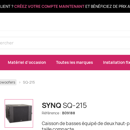
LIENT ?
CRÉEZ VOTRE COMPTE MAINTENANT
ET BÉNÉFICIEZ DE PRIX
Matériel d'occasion
Toutes les marques
Installation fi
bwoofers
SQ-215
SYNQ
SQ-215
Référence :
B09188
Caisson de basses équipé de deux haut-pa
taille compacte.