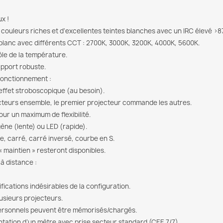
x !
ouleurs riches et d'excellentes teintes blanches avec un IRC élevé >87
 blanc avec différents CCT : 2700K, 3000K, 3200K, 4000K, 5600K.
ôle de la température.
upport robuste.
fonctionnement :
’effet stroboscopique (au besoin).
cteurs ensemble, le premier projecteur commande les autres.
ur un maximum de flexibilité.
ne (lente) ou LED (rapide).
re, carré, carré inversé, courbe en S.
« maintien » resteront disponibles.
 à distance :
fications indésirables de la configuration.
usieurs projecteurs.
 personnels peuvent être mémorisés/chargés.
tation d’un mètre avec prise secteur standard (CEE 7/7).