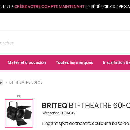
LIENT ?
CRÉEZ VOTRE COMPTE MAINTENANT
ET BÉNÉFICIEZ DE PRIX
Matériel d'occasion
Toutes les marques
Installation fi
e
BT-THEATRE 60FCL

BRITEQ
BT-THEATRE 60F
Référence :
B06047
Élégant spot de théâtre couleur à base de