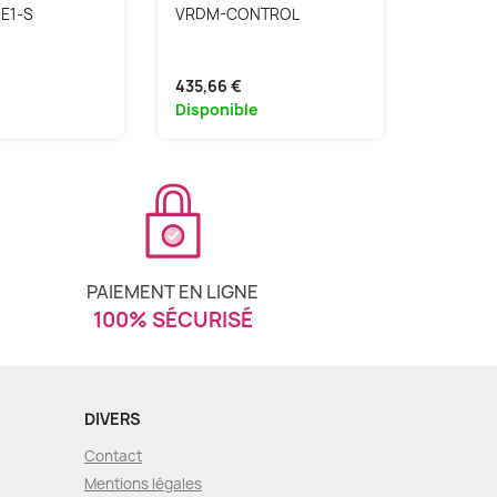
E1-S
VRDM-CONTROL
BTI-IPT
435,66 €
892,05 
Disponible
Disponi
PAIEMENT EN LIGNE
100% SÉCURISÉ
DIVERS
Contact
Mentions légales