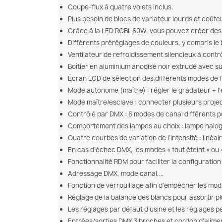
Coupe-flux à quatre volets inclus.
Plus besoin de blocs de variateur lourds et coûteu
Grâce à la LED RGBL 60W, vous pouvez créer des c
Différents préréglages de couleurs, y compris le
Ventilateur de refroidissement silencieux à contr
Boîtier en aluminium anodisé noir extrudé avec s
Écran LCD de sélection des différents modes de 
Mode autonome (maître) : régler le gradateur + l
Mode maître/esclave : connecter plusieurs proje
Contrôlé par DMX : 6 modes de canal différents po
Comportement des lampes au choix : lampe halogè
Quatre courbes de variation de l’intensité : linéai
En cas d’échec DMX, les modes « tout éteint » ou 
Fonctionnalité RDM pour faciliter la configuration
Adressage DMX, mode canal,...
Fonction de verrouillage afin d’empêcher les modi
Réglage de la balance des blancs pour assortir pl
Les réglages par défaut d’usine et les réglages
Entrées/sorties DMX 3 broches et cordon d’alimen