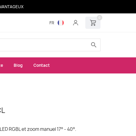
 AVANTAGEUX
0
FR
search
xe
Blog
Contact
CL
 LED RGBL et zoom manuel 17° - 40°.