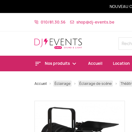
NOUVEAU C
010/81.30.56
shop@dj-events.be
Nos produits
Accueil
Location
Accueil
Éclairage
Éclairage de scène
Théâtr