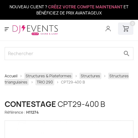
NOUVEAU CLIENT ?
CRÉEZ VOTRE COMPTE MAINTENANT
ET
BÉNÉFICIEZ DE PRIX AVANTAGEUX
0
search
Accueil
Structures & Plateformes
Structures
Structures
triangulaires
TRIO 290
CPT29-400 B
CONTESTAGE
CPT29-400 B
Référence :
H11274