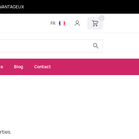
 AVANTAGEUX
0
FR
search
xe
Blog
Contact
rties.