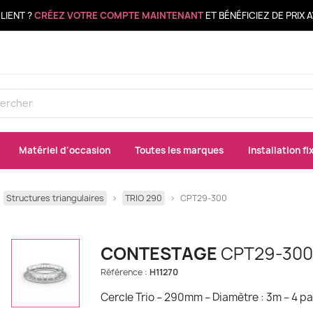
LIENT ?
CRÉEZ VOTRE COMPTE MAINTENANT
ET BÉNÉFICIEZ DE PRIX
Matériel d'occasion
Toutes les marques
Installation fi
Structures triangulaires
TRIO 290
CPT29-300
CONTESTAGE
CPT29-300
Référence :
H11270
Cercle Trio – 290mm – Diamètre : 3m – 4 pa