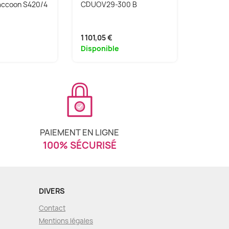
Raccoon S420/4
CDUOV29-300 B
BTX-LIG
1 101,05 €
721,05 €
Disponible
Disponi
PAIEMENT EN LIGNE
100% SÉCURISÉ
DIVERS
Contact
Mentions légales