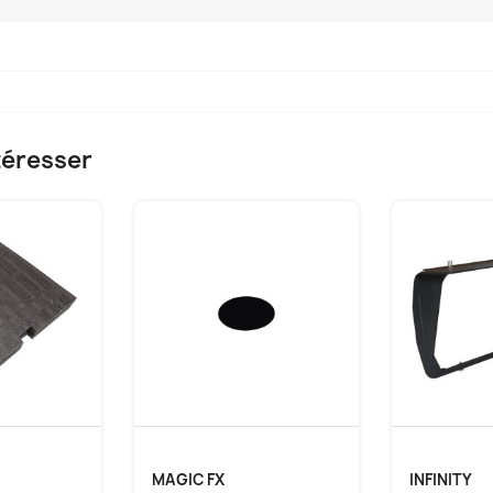
téresser
MAGIC FX
INFINITY