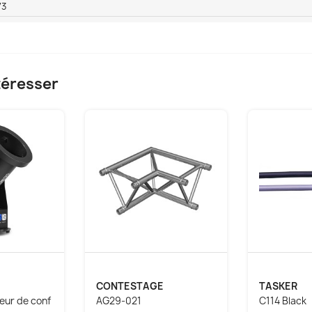
73
téresser
CONTESTAGE
TASKER
eur de conf
AG29-021
C114 Black