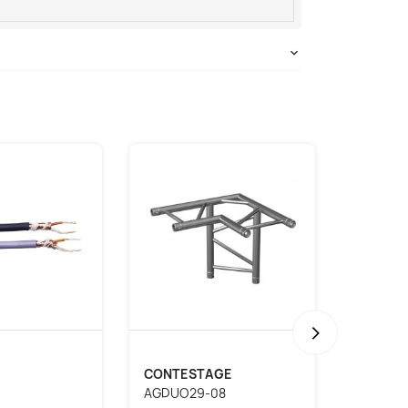
›
CONTESTAGE
AUDIO
AGDUO29-08
MOJO22