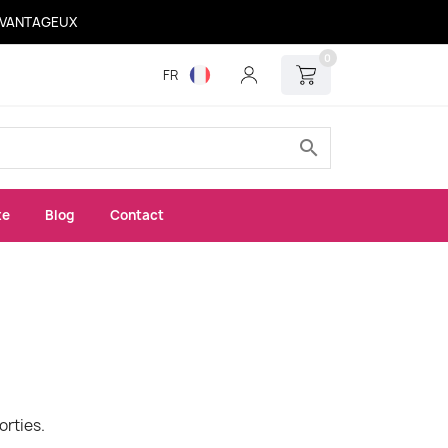
 AVANTAGEUX
0
FR
search
xe
Blog
Contact
orties.