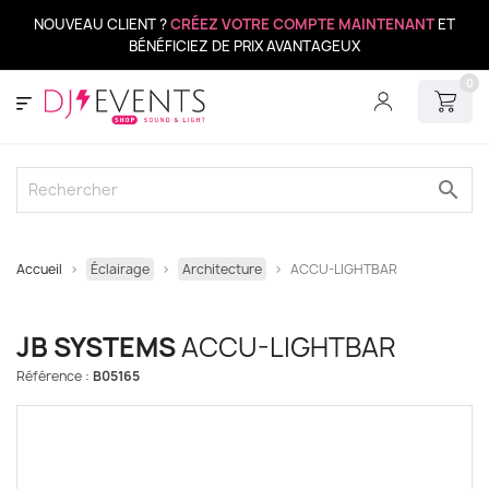
NOUVEAU CLIENT ?
CRÉEZ VOTRE COMPTE MAINTENANT
ET
BÉNÉFICIEZ DE PRIX AVANTAGEUX
0
search
Accueil
Éclairage
Architecture
ACCU-LIGHTBAR
JB SYSTEMS
ACCU-LIGHTBAR
Référence :
B05165