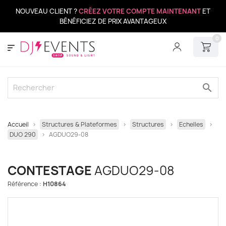
NOUVEAU CLIENT ?
CRÉEZ VOTRE COMPTE MAINTENANT
ET
BÉNÉFICIEZ DE PRIX AVANTAGEUX
0
search
Accueil
Structures & Plateformes
Structures
Echelles
DUO 290
AGDUO29-08
CONTESTAGE
AGDUO29-08
Référence :
H10864