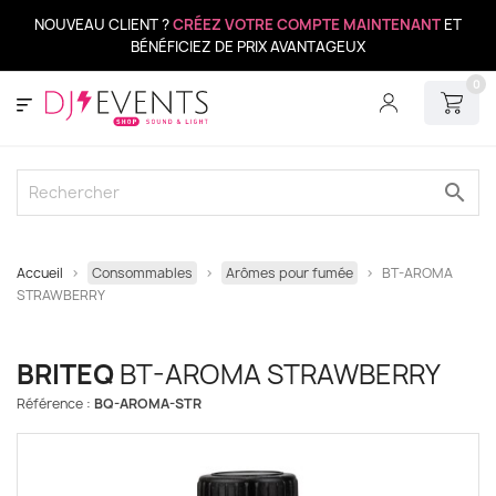
NOUVEAU CLIENT ?
CRÉEZ VOTRE COMPTE MAINTENANT
ET
BÉNÉFICIEZ DE PRIX AVANTAGEUX
0
search
Accueil
Consommables
Arômes pour fumée
BT-AROMA
STRAWBERRY
BRITEQ
BT-AROMA STRAWBERRY
Référence :
BQ-AROMA-STR