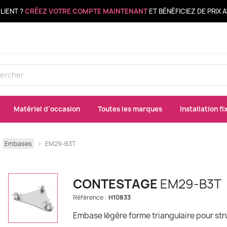
LIENT ?
CRÉEZ VOTRE COMPTE MAINTENANT
ET BÉNÉFICIEZ DE PRIX
Matériel d'occasion
Toutes les marques
Installation fi
Embases
EM29-B3T
CONTESTAGE
EM29-B3T
Référence :
H10833
Embase légère forme triangulaire pour str