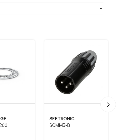
›
AGE
SEETRONIC
CONTE
200
SCMM3-B
SMARTT