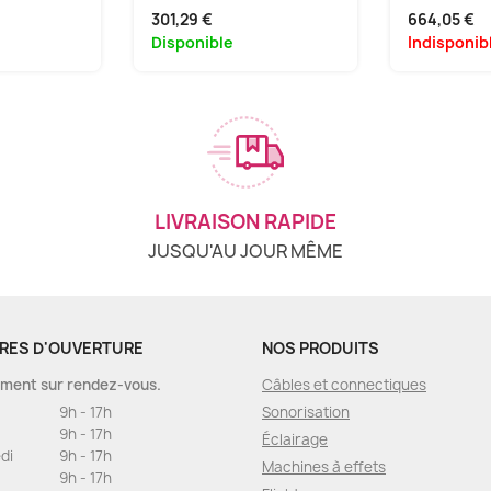
301,29 €
664,05 €
Disponible
Indisponib
LIVRAISON RAPIDE
JUSQU'AU JOUR MÊME
RES D'OUVERTURE
NOS PRODUITS
ment sur rendez-vous.
Câbles et connectiques
9h - 17h
Sonorisation
9h - 17h
Éclairage
di
9h - 17h
Machines à effets
9h - 17h