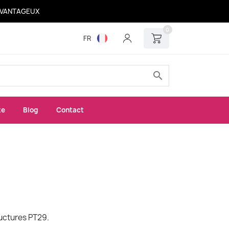
 AVANTAGEUX
0
FR
search
xe
Blog
Contact
uctures PT29.