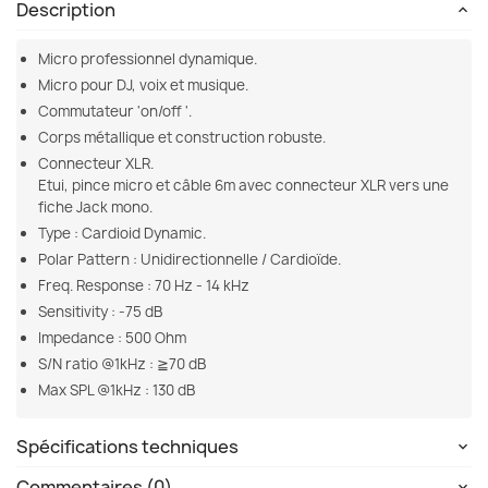
Description
Micro professionnel dynamique.
Micro pour DJ, voix et musique.
Commutateur 'on/off '.
Corps métallique et construction robuste.
Connecteur XLR.
Etui, pince micro et câble 6m avec connecteur XLR vers une
fiche Jack mono.
Type : Cardioid Dynamic.
Polar Pattern : Unidirectionnelle / Cardioïde.
Freq. Response : 70 Hz - 14 kHz
Sensitivity : -75 dB
Impedance : 500 Ohm
S/N ratio @1kHz : ≧70 dB
Max SPL @1kHz : 130 dB
Spécifications techniques
Commentaires (0)