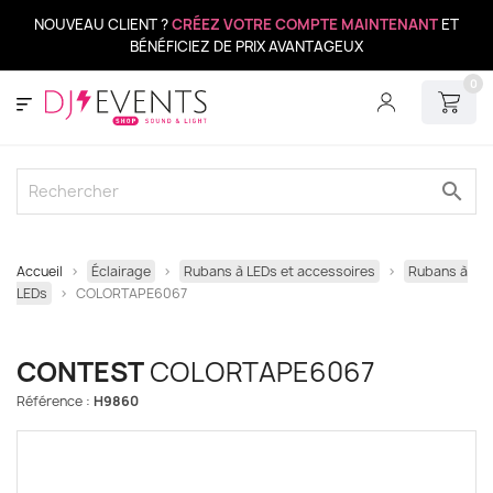
NOUVEAU CLIENT ?
CRÉEZ VOTRE COMPTE MAINTENANT
ET
BÉNÉFICIEZ DE PRIX AVANTAGEUX
0
search
Accueil
Éclairage
Rubans à LEDs et accessoires
Rubans à
LEDs
COLORTAPE6067
CONTEST
COLORTAPE6067
Référence :
H9860