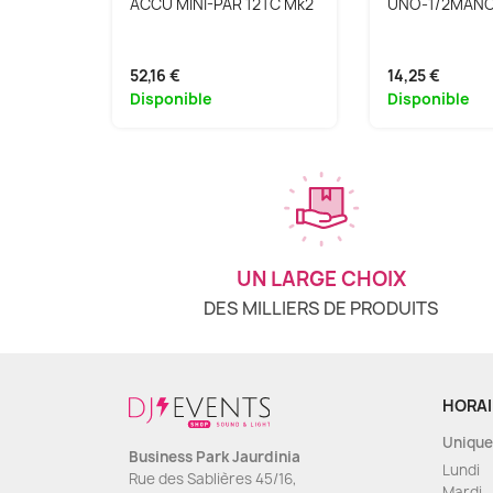
ACCU MINI-PAR 12TC Mk2
UNO-1/2MAN
52,16 €
14,25 €
Disponible
Disponible
UN LARGE CHOIX
DES MILLIERS DE PRODUITS
HORAI
Unique
Business Park Jaurdinia
Lundi
Rue des Sablières 45/16,
Mardi