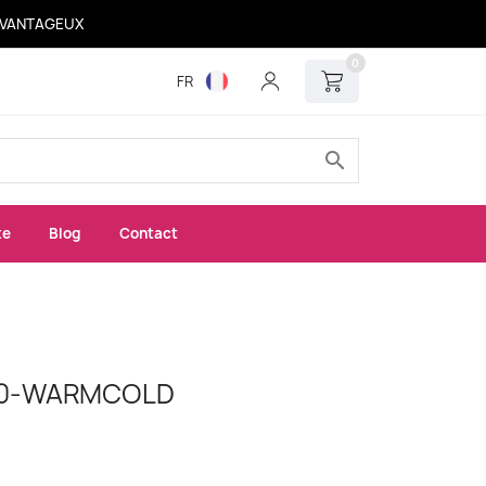
 AVANTAGEUX
0
FR
search
xe
Blog
Contact
20-WARMCOLD