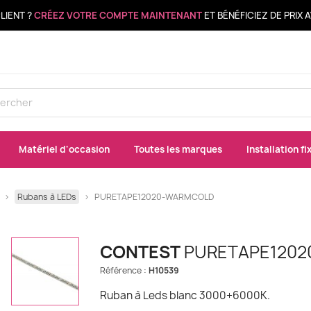
LIENT ?
CRÉEZ VOTRE COMPTE MAINTENANT
ET BÉNÉFICIEZ DE PRIX
Matériel d'occasion
Toutes les marques
Installation fi
Rubans à LEDs
PURETAPE12020-WARMCOLD
CONTEST
PURETAPE120
Référence :
H10539
Ruban à Leds blanc 3000+6000K.