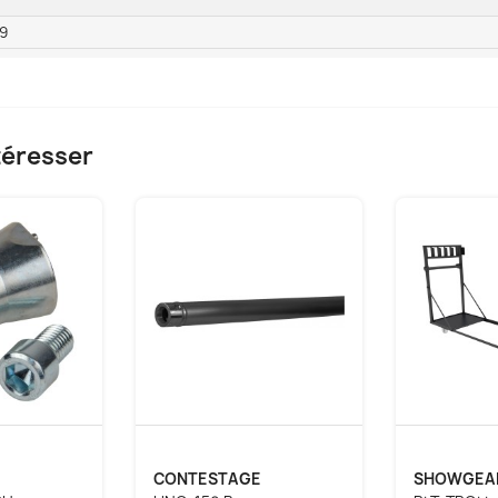
9
téresser
E
CONTESTAGE
SHOWGEA