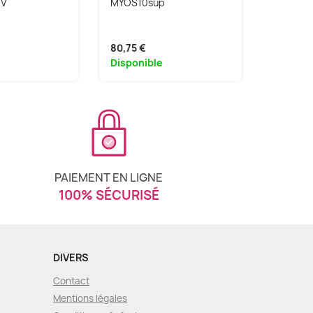
-V
MYOS10sup
PLT-TRO
80,75 €
569,05 
Disponible
Indispo
PAIEMENT EN LIGNE
100% SÉCURISÉ
DIVERS
Contact
Mentions légales