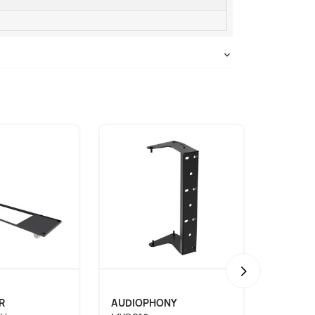
›
R
AUDIOPHONY
CONTE